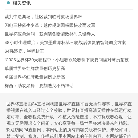
相关资讯
裁判中途离场，社区裁判临时救场世界杯
闪电三秒催生变革：越位规则因极限快攻而改写
世界杯应急漏洞：裁判装备断裂致补时关键绊人
48小时生理重启：美加墨世界杯第三轮战后恢复的智能调度方案
64强逐鹿，半程封王
“2026世界杯39天赛程中：小组赛双轮赛制下恢复间隔对球员竞技表
现与体能保持的分异效应研究”
单届世界杯红牌数量创历史新高
单届世界杯红牌数量创历史新高
梅西：助攻如舞，复刻迭戈不朽神话
世界杯直播由24直播网构建世界杯直播平台无插件赛事，世界杯直
播视频在线入口经过安全校验，世界杯直播高清无插件在线运行稳
定可靠。全赛程免费开放，不植入危险链接，不打扰观赛心境，让
观众无需顾虑安全问题，安心享受每一场世界杯对决带来的精彩。
欢迎访问24直播网，本网站上的所有内容受版权保护。未经许可，
禁止复制、修改、传播或利用本网站上的任何内容。本网站部分内