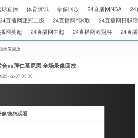
篮球直播
体育资讯
录像回放
24直播网NBA
2
24直播网亚冠二级
24直播网韩K联
24直播网日职联
直播网英超
24直播网中超
24直播网欧冠杯
24直
全场录像回放
林联合vs拜仁慕尼黑 全场录像回放
025-12-07 03:00
录像/集锦观看