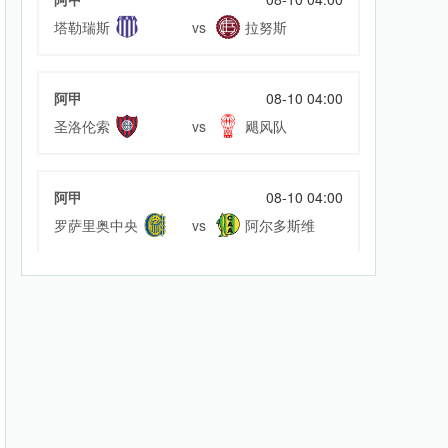
塔勒瑞斯
拉努斯
vs
阿甲
08-10 04:00
圣洛伦索
飓风队
vs
阿甲
08-10 04:00
罗萨里奥中央
阿尔多斯维
vs
阿甲
08-10 04:00
科尔多瓦学院
甘拿斯亚门多萨
vs
阿甲
08-10 04:00
门多萨独立
里奥夸尔托学生
vs
队