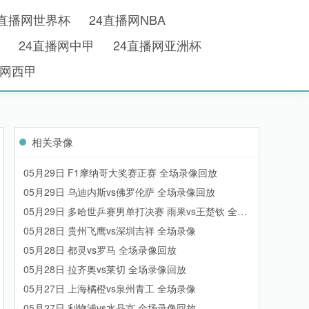
4直播网世界杯
24直播网NBA
24直播网中甲
24直播网亚洲杯
播网西甲
相关录像
05月29日 F1摩纳哥大奖赛正赛 全场录像回放
05月29日 乌迪内斯vs佛罗伦萨 全场录像回放
05月29日 多哈世乒赛男单打决赛 雨果vs王楚钦 全场
录像回放
05月28日 贵州飞鹰vs深圳吉祥 全场录像
05月28日 都灵vs罗马 全场录像回放
05月28日 拉齐奥vs莱切 全场录像回放
05月27日 上海橘橙vs泉州青工 全场录像
05月27日 利物浦vs水晶宫 全场录像回放