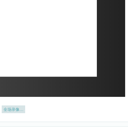
全场录像回
放