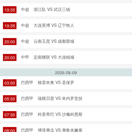
中超
浙江队 VS 武汉三镇
19:35
中超
大连英博 VS 辽宁铁人
19:35
中超
云南玉昆 VS 成都蓉城
20:00
中甲
定南赣联 VS 大连鲲城
20:00
2026-08-09
巴西甲
格雷米奥 VS 圣保罗
03:00
巴西甲
瑞模贝雷 VS 米内罗竞技
05:30
巴西甲
科里蒂巴 VS 沙佩科恩斯
07:30
巴西甲
博塔弗戈 VS 弗鲁米嫩塞
08:00