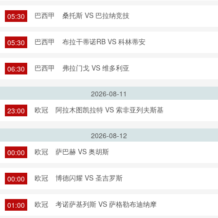
巴西甲
桑托斯 VS 巴拉纳竞技
05:30
巴西甲
布拉干蒂诺RB VS 科林蒂安
05:30
巴西甲
弗拉门戈 VS 维多利亚
06:30
2026-08-11
欧冠
阿拉木图凯拉特 VS 索非亚列夫斯基
23:00
2026-08-12
欧冠
萨巴赫 VS 奥胡斯
00:00
欧冠
博德闪耀 VS 圣吉罗斯
00:00
欧冠
考诺萨基列斯 VS 萨格勒布迪纳摩
01:00