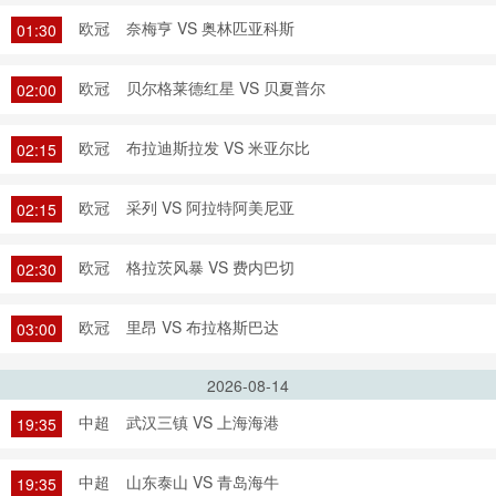
欧冠
奈梅亨 VS 奥林匹亚科斯
01:30
欧冠
贝尔格莱德红星 VS 贝夏普尔
02:00
欧冠
布拉迪斯拉发 VS 米亚尔比
02:15
欧冠
采列 VS 阿拉特阿美尼亚
02:15
欧冠
格拉茨风暴 VS 费内巴切
02:30
欧冠
里昂 VS 布拉格斯巴达
03:00
2026-08-14
中超
武汉三镇 VS 上海海港
19:35
中超
山东泰山 VS 青岛海牛
19:35