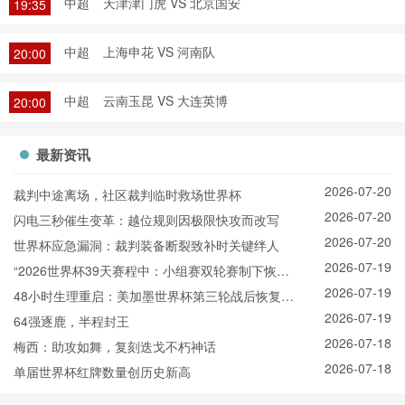
中超
天津津门虎 VS 北京国安
19:35
中超
上海申花 VS 河南队
20:00
中超
云南玉昆 VS 大连英博
20:00
最新资讯
2026-07-20
裁判中途离场，社区裁判临时救场世界杯
2026-07-20
闪电三秒催生变革：越位规则因极限快攻而改写
2026-07-20
世界杯应急漏洞：裁判装备断裂致补时关键绊人
2026-07-19
“2026世界杯39天赛程中：小组赛双轮赛制下恢复
2026-07-19
间隔对球员竞技表现与体能保持的分异效应研究”
48小时生理重启：美加墨世界杯第三轮战后恢复的
2026-07-19
智能调度方案
64强逐鹿，半程封王
2026-07-18
梅西：助攻如舞，复刻迭戈不朽神话
2026-07-18
单届世界杯红牌数量创历史新高