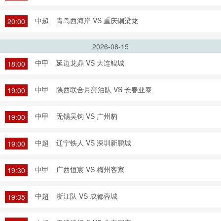
中超
青岛西海岸 VS 重庆铜梁龙
20:00
2026-08-15
中甲
延边龙鼎 VS 大连鲲城
18:00
中甲
陕西联合月亮泊队 VS 长春亚泰
19:00
中甲
无锡吴钩 VS 广州豹
19:00
中超
辽宁铁人 VS 深圳新鹏城
19:00
中甲
广西恒宸 VS 梅州客家
19:30
中超
浙江队 VS 成都蓉城
19:35